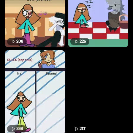
206
225
336
217