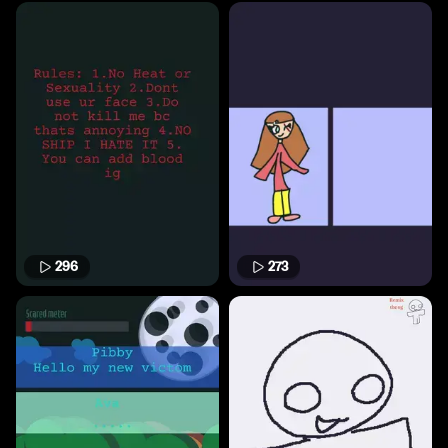
296
273