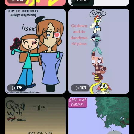
176
107