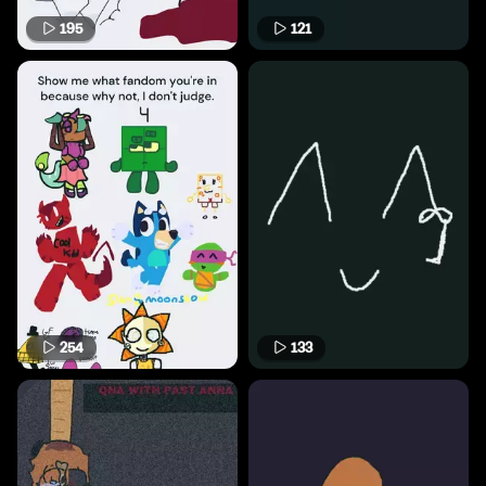
195
121
254
133