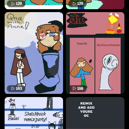
129
129
163
158