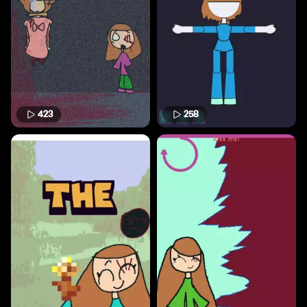
423
258