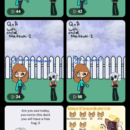
44
42
24
58