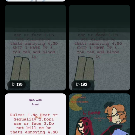
175
192