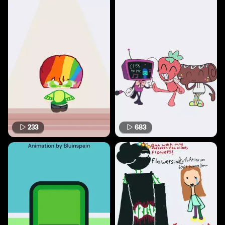
233
683