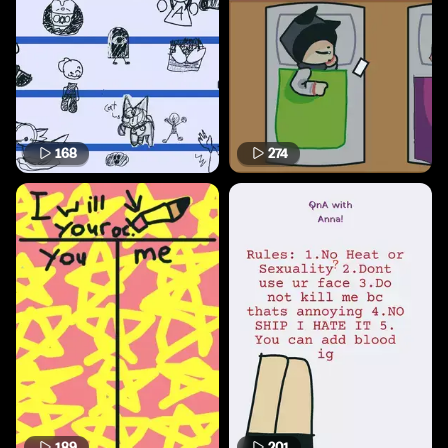
168
274
189
201