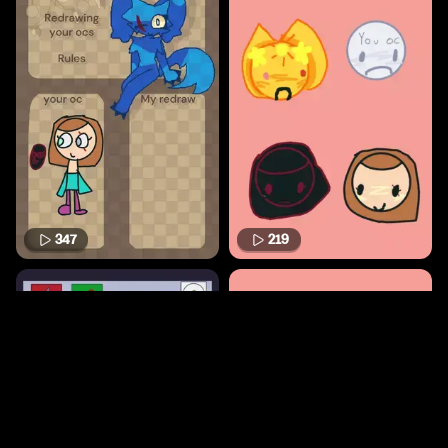
347
219