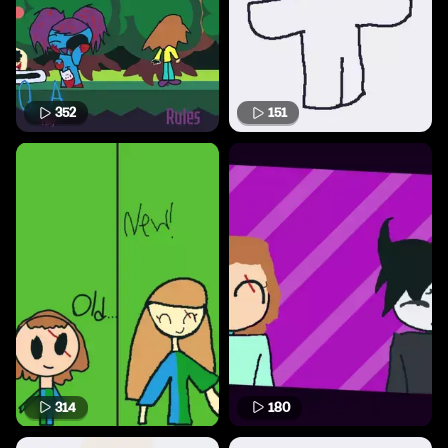
352
151
314
180