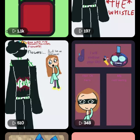
1.1k
197
510
348