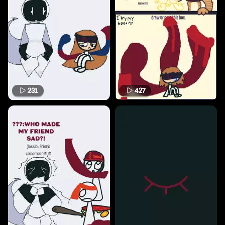
231
427