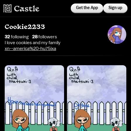
Get the App
Sign up
Cookie2233
32
following
28
follower
s
I love cookies and my family
xn--america%20-hu75ixa