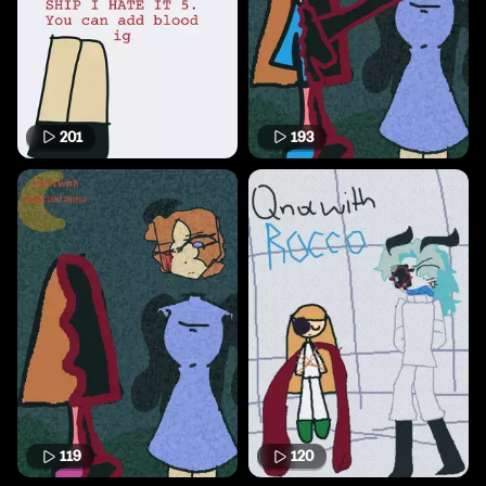
201
193
119
120