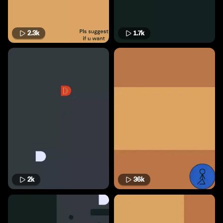
2.3k
1.7k
2k
36k