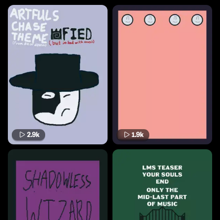
2.9k
1.9k