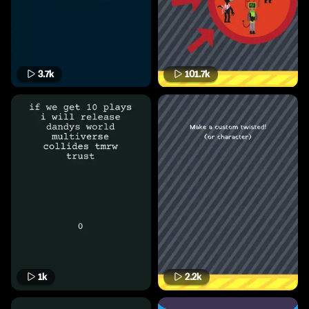
3.7k
101.7k
1k
2.2k