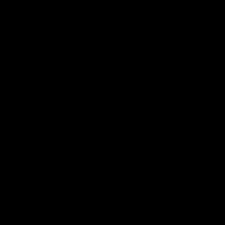
1.6k
4.7k