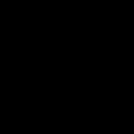
221k
18.9k
8.9k
14.3k