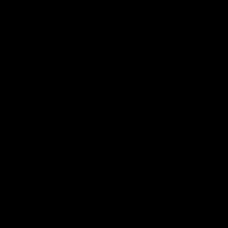
1.1k
840