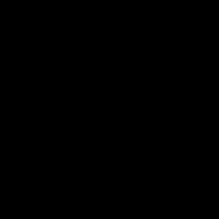
53.7k
1.1k