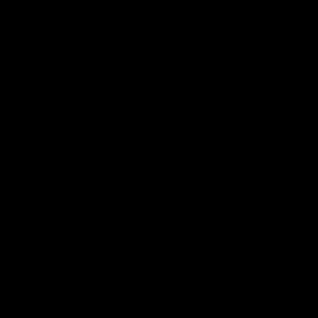
11.5k
12.6k
10.7k
4.5k