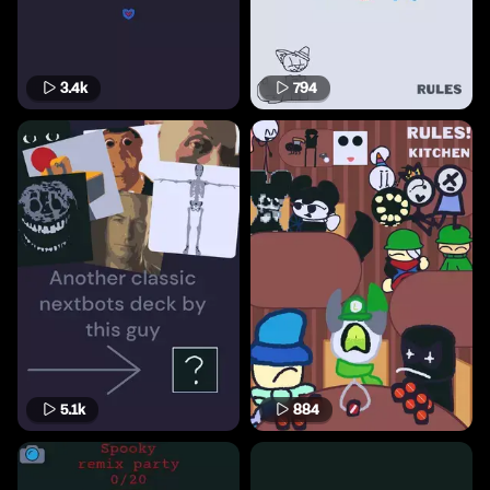
3.4k
794
5.1k
884