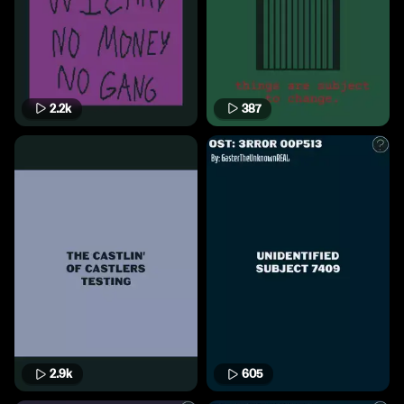
2.2k
387
2.9k
605