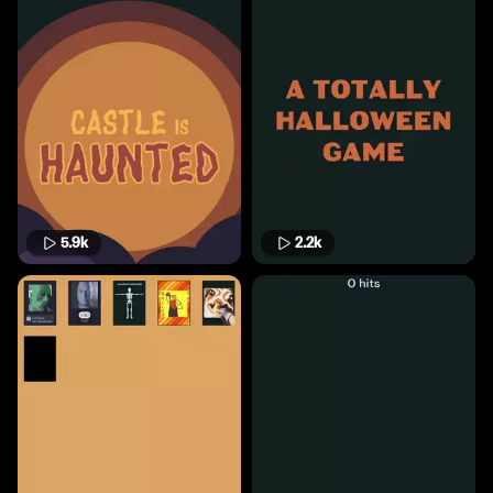
5.9k
2.2k