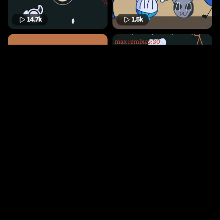
14.7k
1.5k
18.3k
926