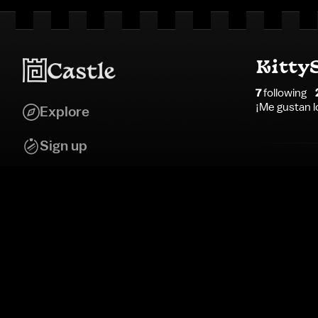
Kitty
7
following
¡Me gustan lo
Explore
Sign up