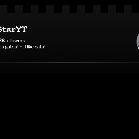
StarYT
28
follower
s
s gatos! – ¡I like cats!