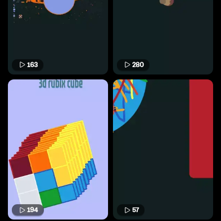
163
280
194
57