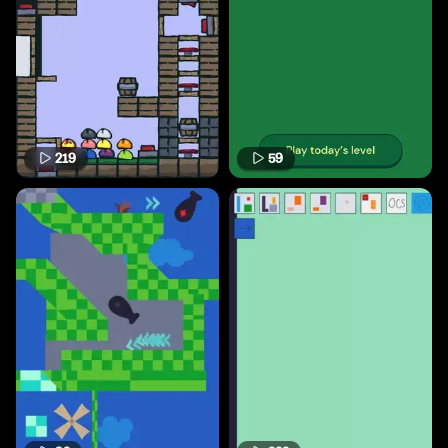
219
59