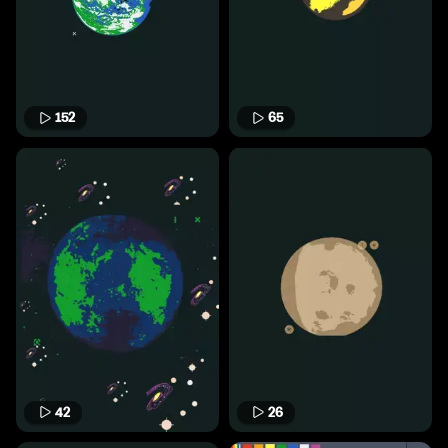
152
65
42
26