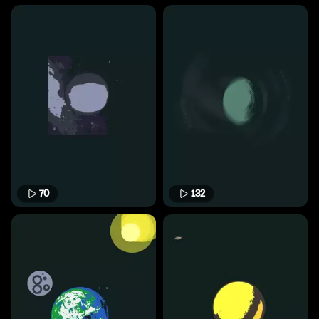
70
132