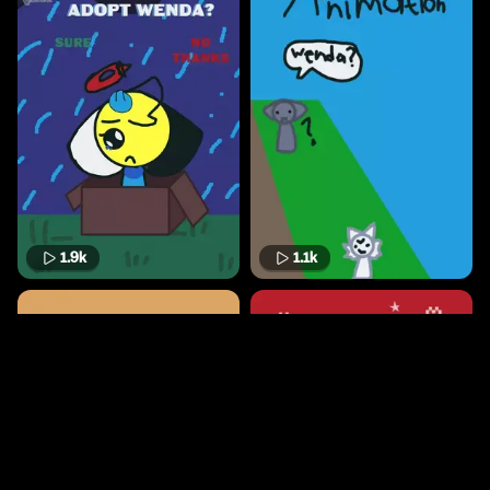
1.9k
1.1k