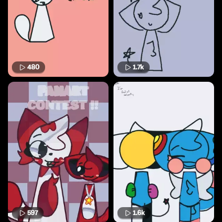
480
1.7k
597
1.6k