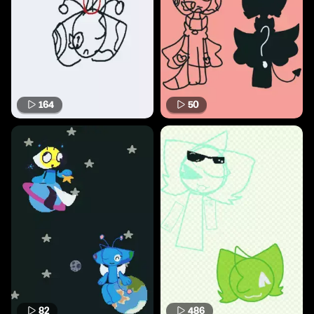
164
50
82
486