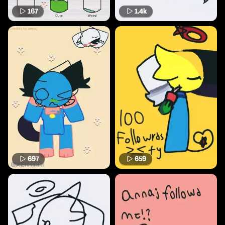
167
1.4k
697
659