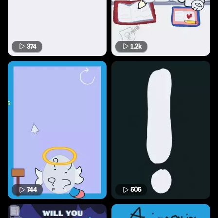
374
1.2k
744
505