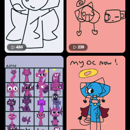
486
239