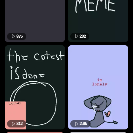
875
232
812
2.6k