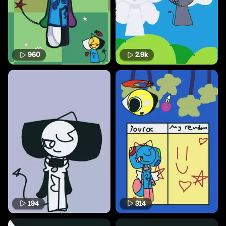
960
2.9k
194
314