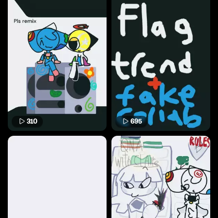
310
695