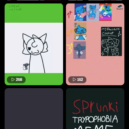
258
152