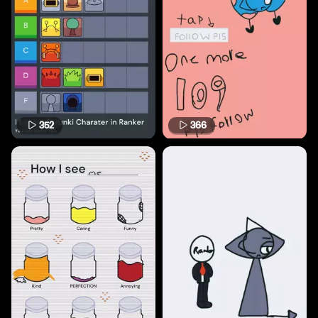
352
366