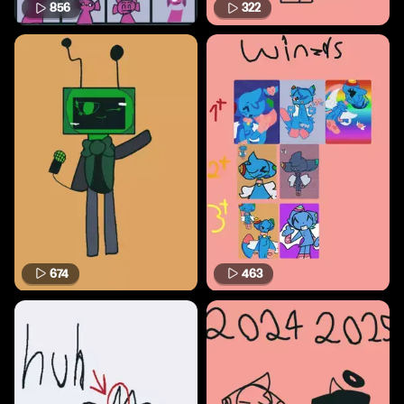
856
322
674
463