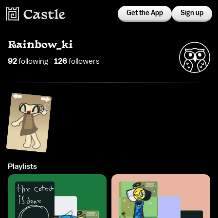
Get the App
Sign up
Rainbow_ki
92
following
126
follower
s
Playlists