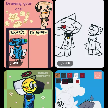
490
308