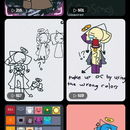
215
501
517
519