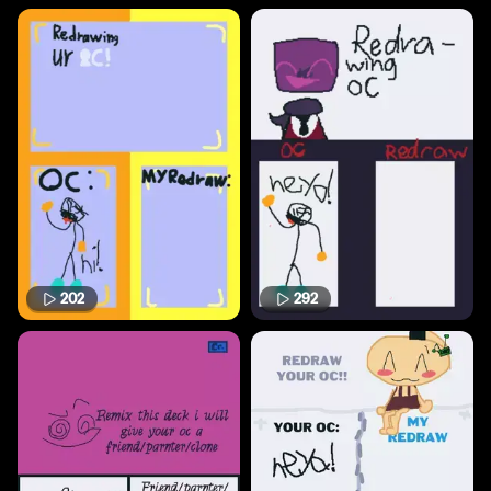
202
292