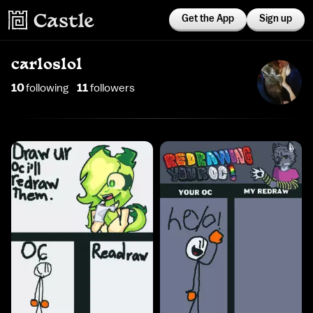
Get the App
Sign up
carloslol
10
following
11
follower
s