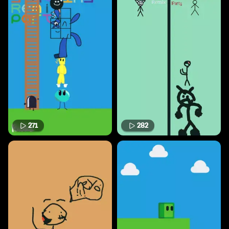
271
282