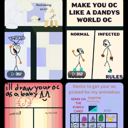
357
252