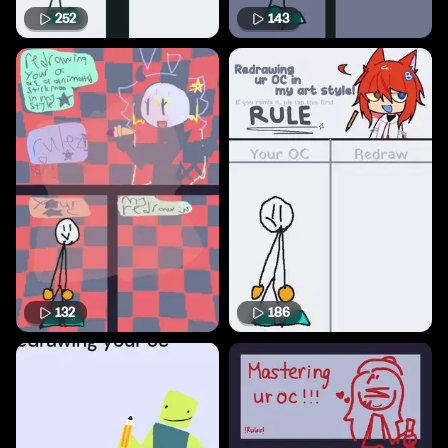
252
143
132
186