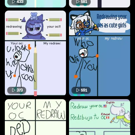
433
581
373
591