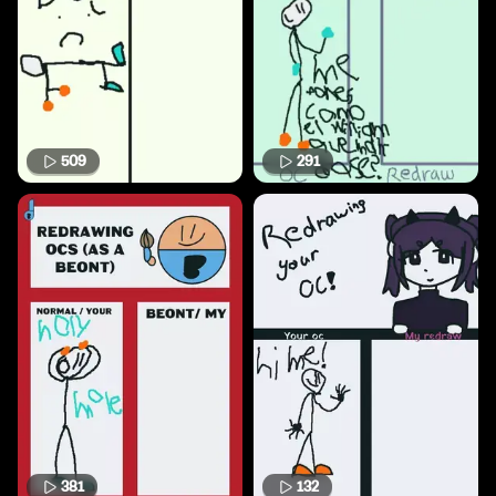
509
291
381
132