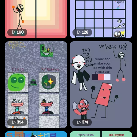
160
128
354
374