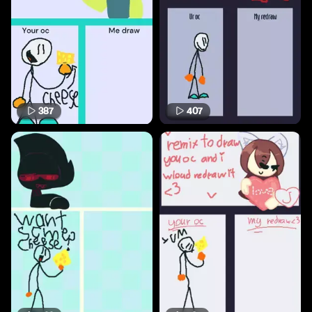
387
407