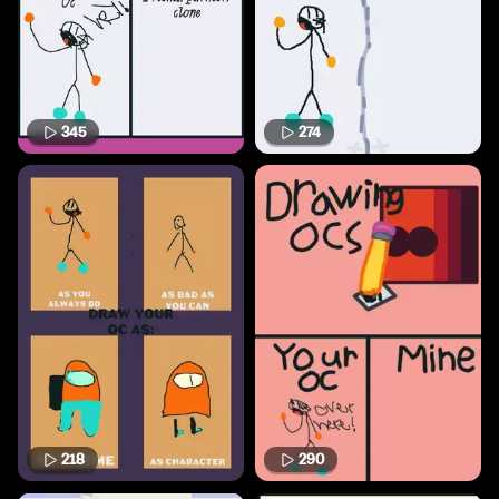
345
274
218
290