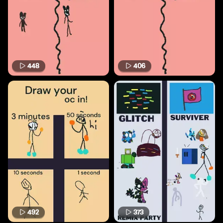
448
406
492
373