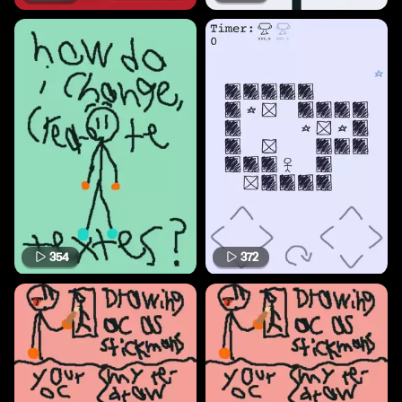
354
372