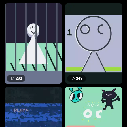
262
248