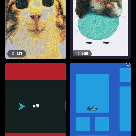
117
265