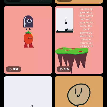
334
155