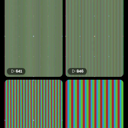
641
846