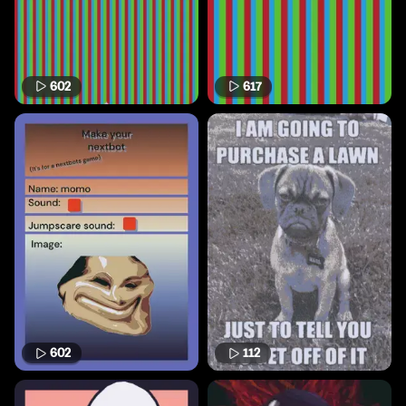
602
617
602
112