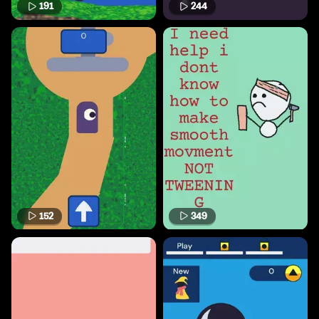
191
244
152
349