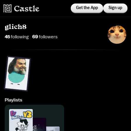
Get the App
Sign up
glich8
45
following
69
follower
s
Playlists