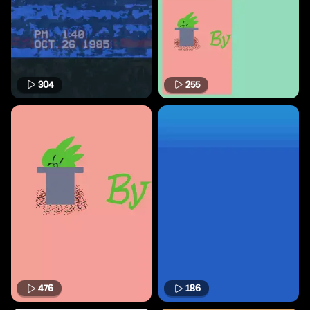
304
255
476
186