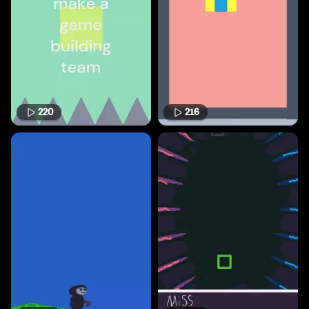
220
216