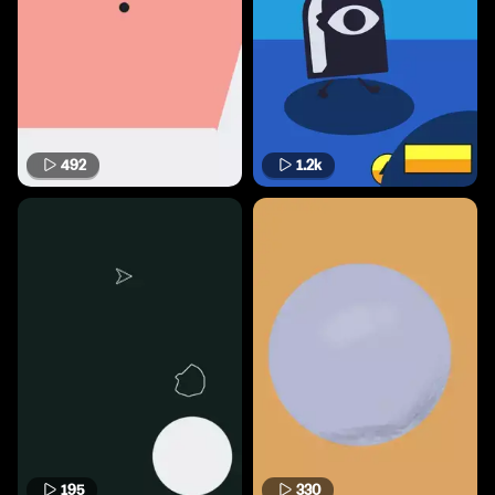
492
1.2k
195
330