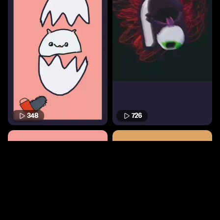
348
726