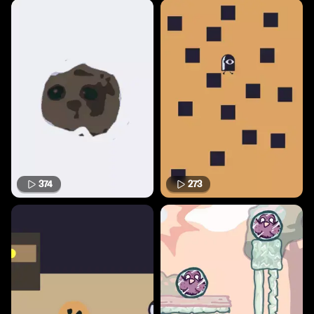
374
273