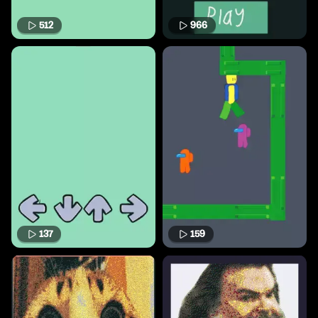
512
966
137
159