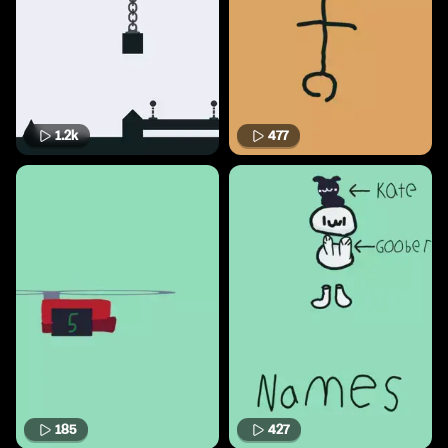
1.2k
477
185
427