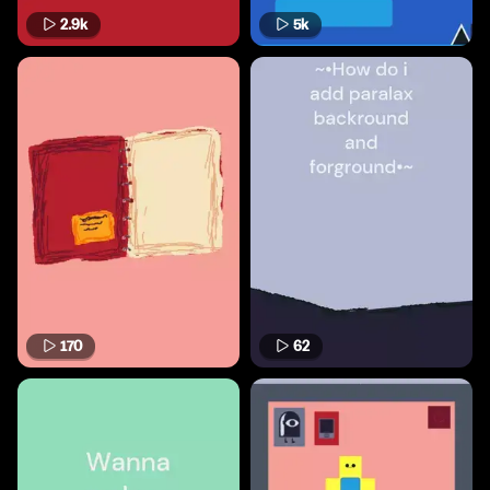
2.9k
5k
170
62