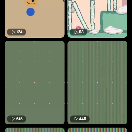
124
93
615
446