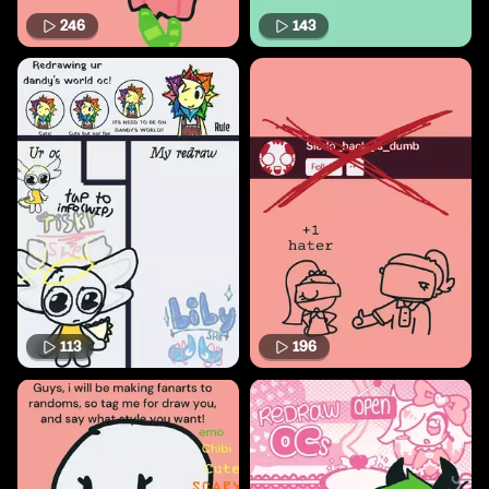
246
143
113
196