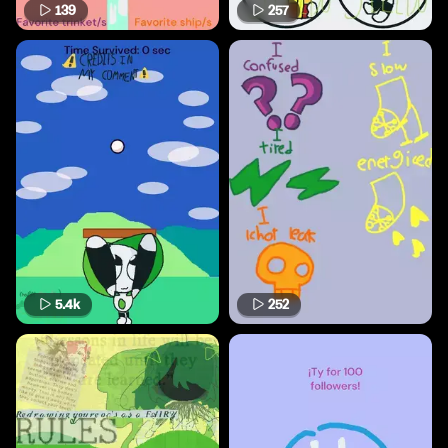
139
257
5.4k
252