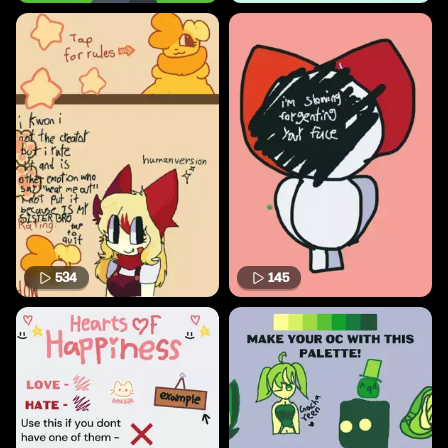
534
145