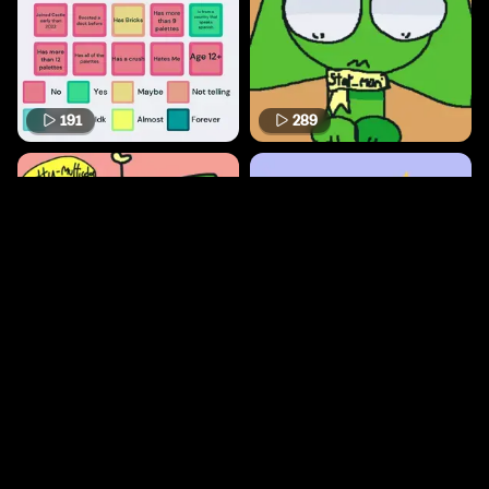
191
289
278
297