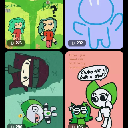
276
232
286
195