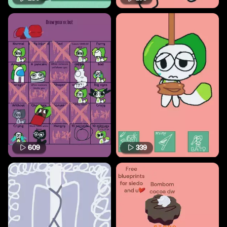
609
339