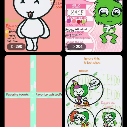
290
204