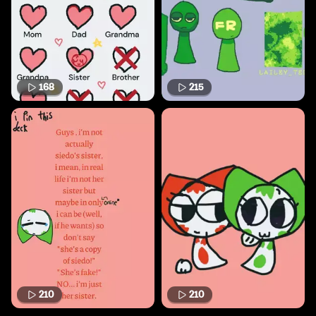
168
215
210
210