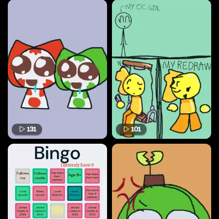
131
101