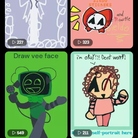
227
323
549
211