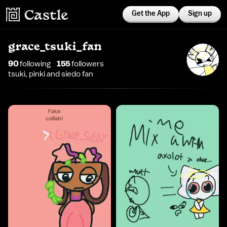
Get the App
Sign up
grace_tsuki_fan
90
following
155
follower
s
tsuki, pinki and siedo fan