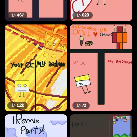
467
828
1.2k
72