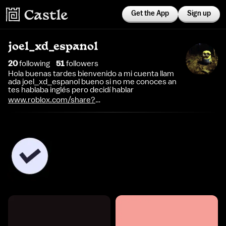
Get the App
Sign up
joel_xd_espanol
20
following
51
follower
s
Hola buenas tardes bienvenido a mi cuenta llam
ada joel_xd_espanol bueno si no me conoces an
tes hablaba inglés pero decidí hablar
www.roblox.com/share?
code=e59772260df5ad40ab3d98eee66f161a&type=Profile&s