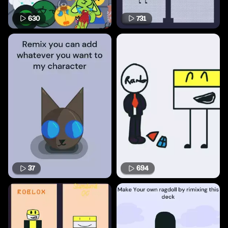
630
731
37
694