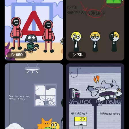
560
731