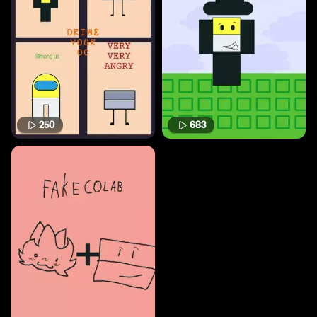
250
683