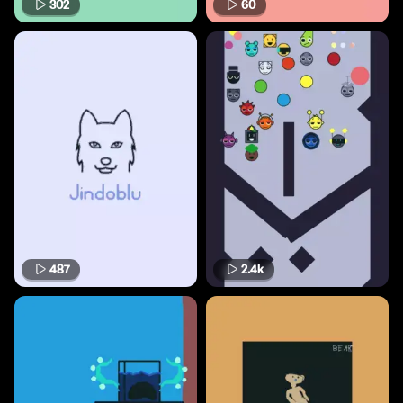
302
60
487
2.4k