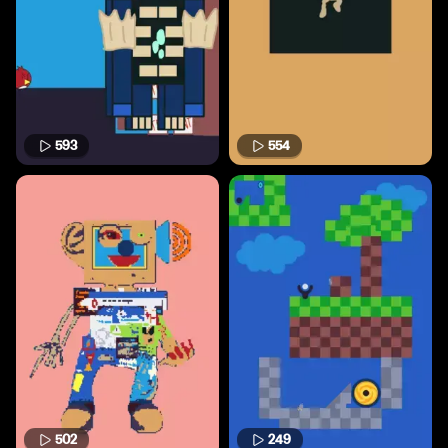
593
554
502
249