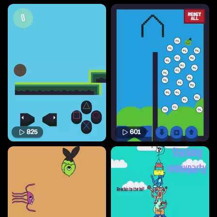
825
601