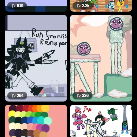
815
2.2k
254
336