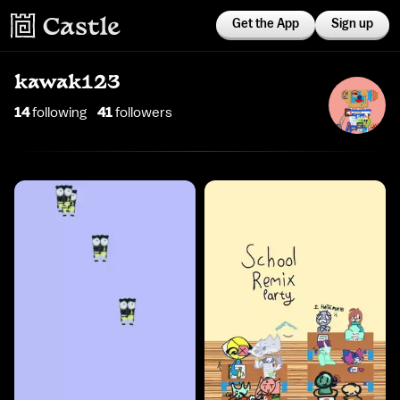
Get the App
Sign up
kawak123
14
following
41
follower
s