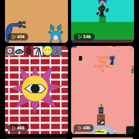
404
2.6k
468
435