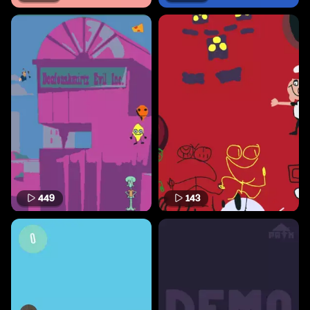
449
143