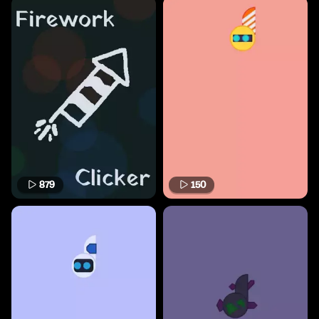
879
150