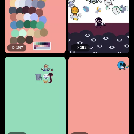
247
193