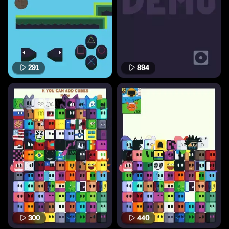
291
894
300
440