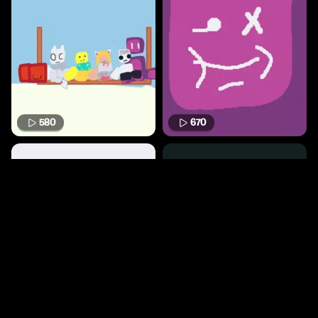
580
670