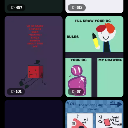
497
512
101
57