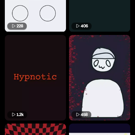
228
406
1.2k
458