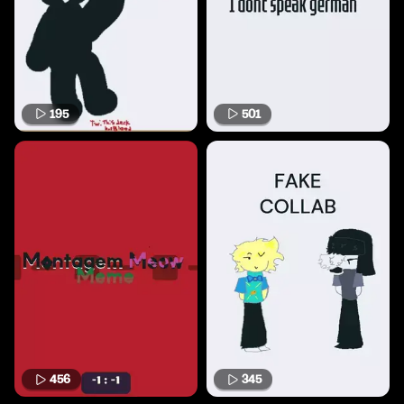
195
501
456
345