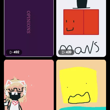
492
439