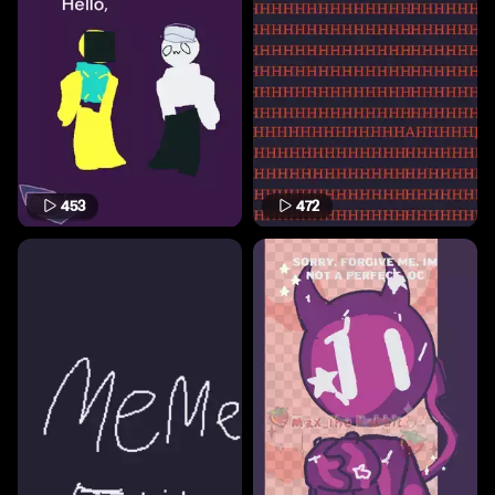
453
472