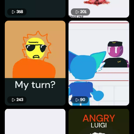
358
201
243
90