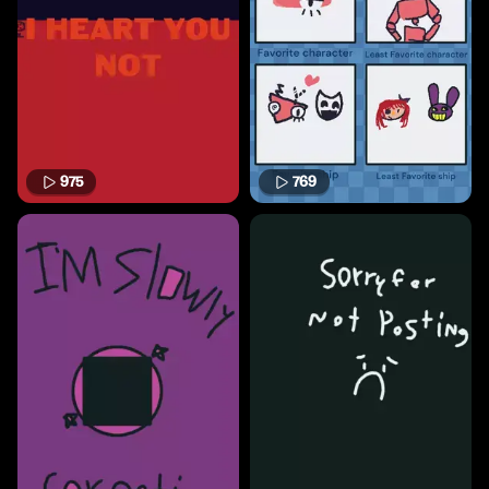
975
769