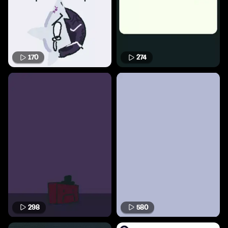
170
274
298
580