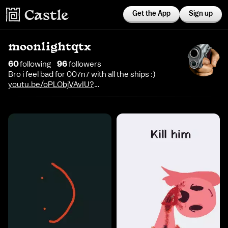
Get the App
Sign up
moonlightqtx
60
following
96
follower
s
Bro i feel bad for 007n7 with all the ships :)
youtu.be/oPLObjVAvIU?
si=MYmKusW1sWZzIVWt%20not%20a%20rick%20roll