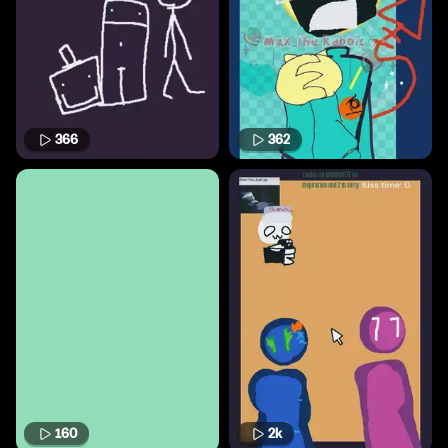
366
362
160
2k