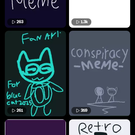
263
1.3k
261
359