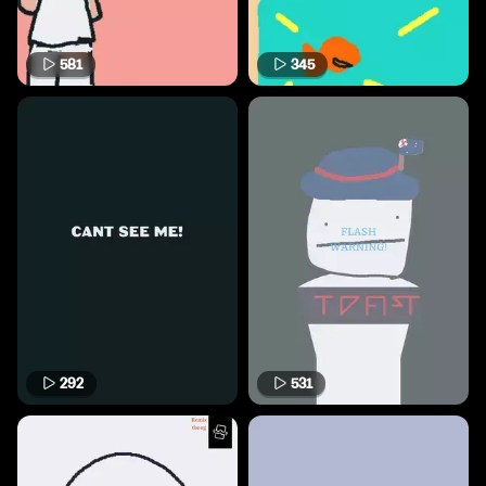
581
345
292
531