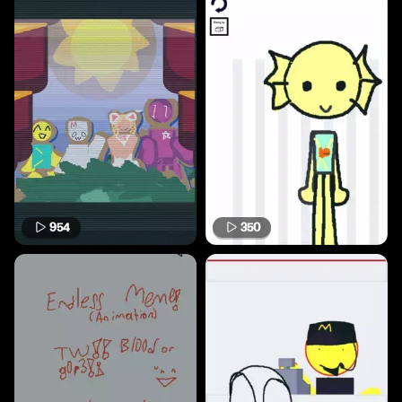
954
350