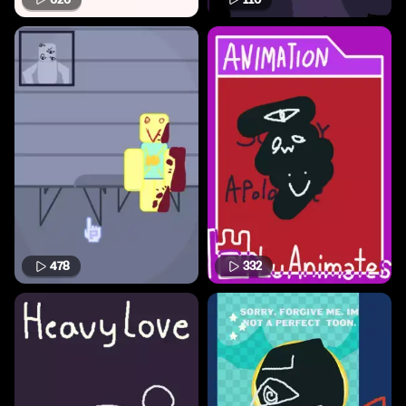
478
332