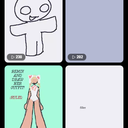
238
282