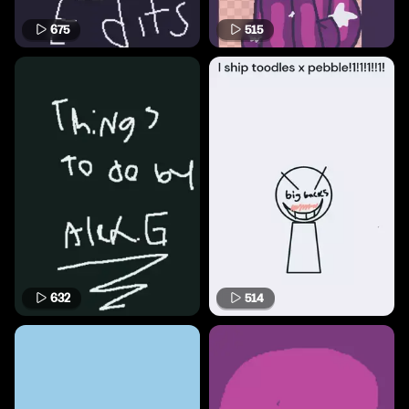
675
515
632
514