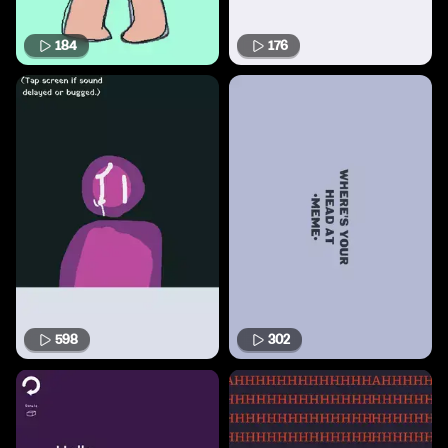
184
176
598
302