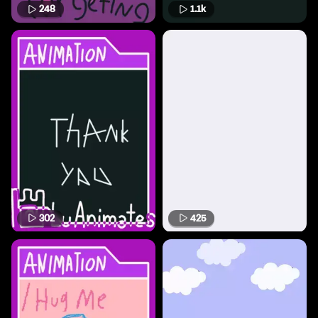
248
1.1k
302
425