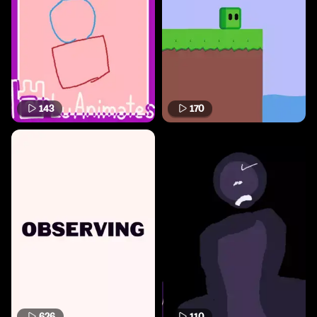
143
170
626
110