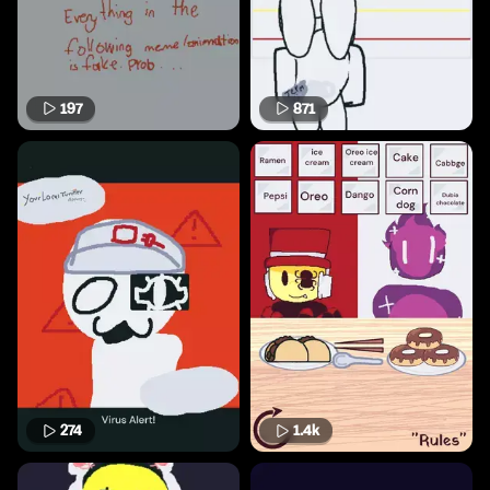
197
871
274
1.4k