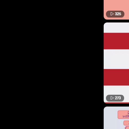
325
273