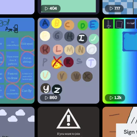
404
777
860
1.2k