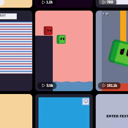
1.1k
788
3.5k
161.1k