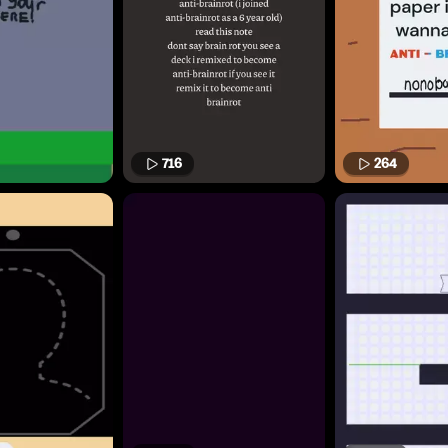
716
264