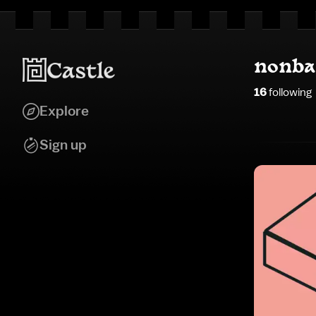
nonba
16
following
Explore
Sign up