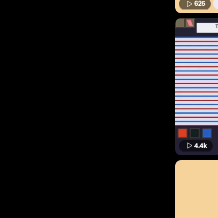
625
4.4k