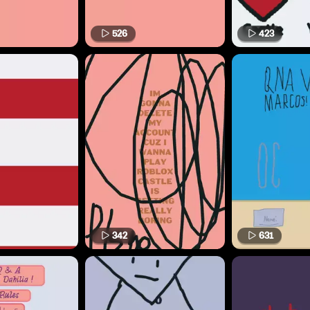
526
423
342
631