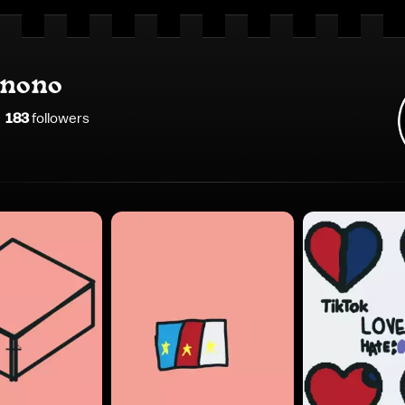
nono
183
follower
s