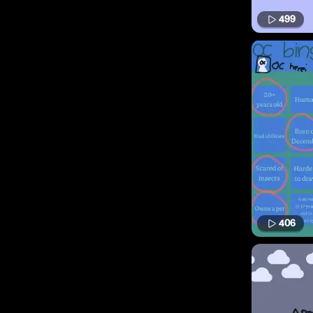
499
406