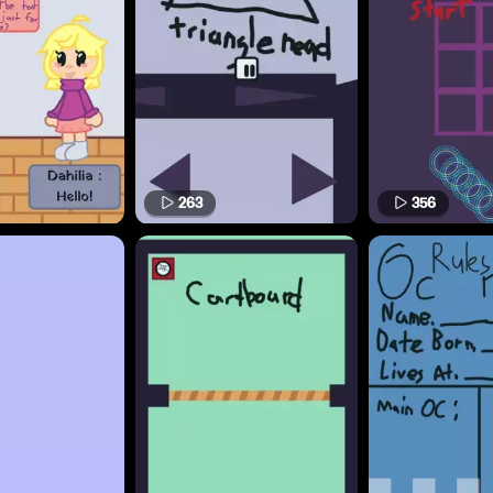
263
356