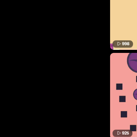
998
925