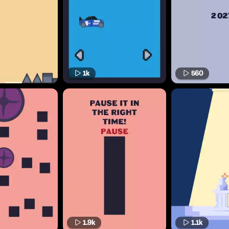
1k
560
1.9k
1.1k