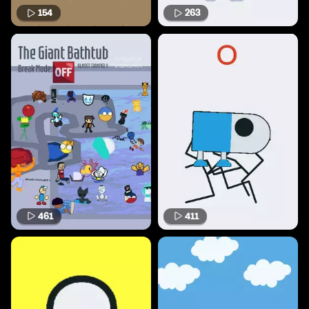
154
263
461
411