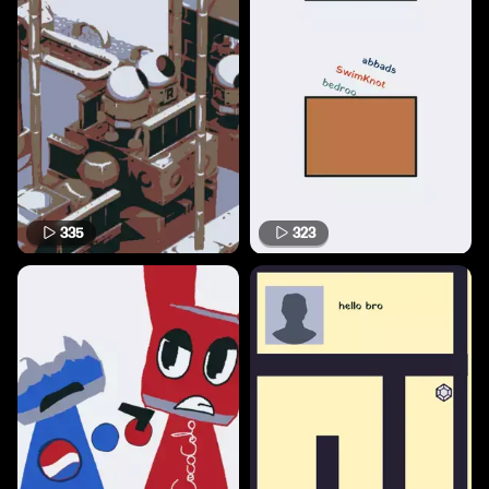
335
323