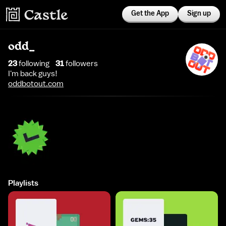
Get the App
Sign up
odd_
23
following
31
follower
s
I'm back guys!
oddbotout.com
Playlists