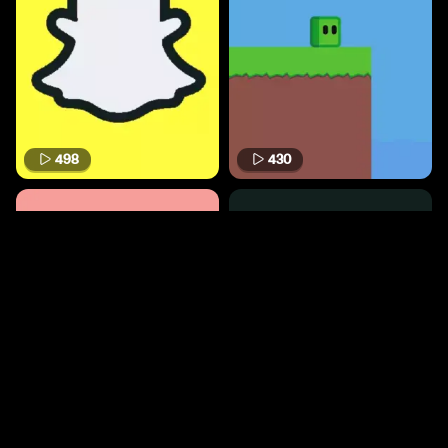
498
430