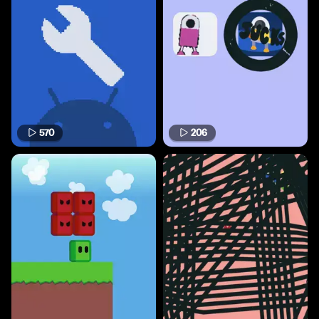
570
206