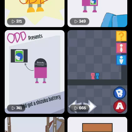
371
349
741
665