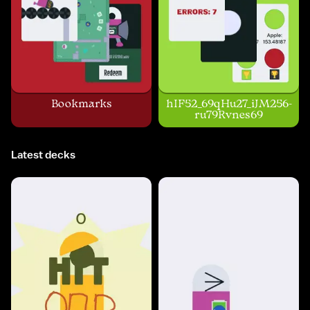
Bookmarks
hIF52_69qHu27_iJM256-
ru79Rvnes69
Latest decks