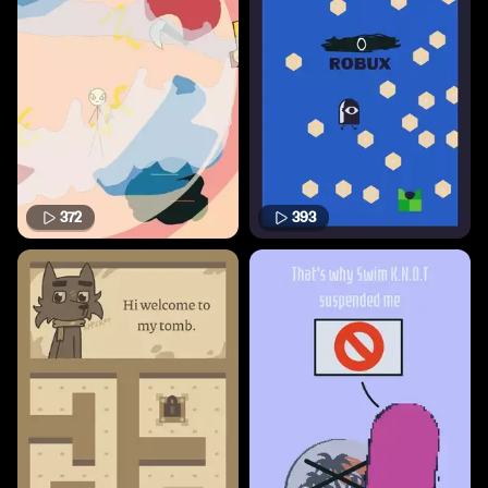
372
393