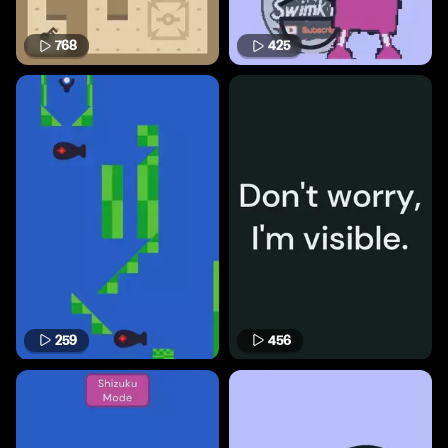
768
425
259
456