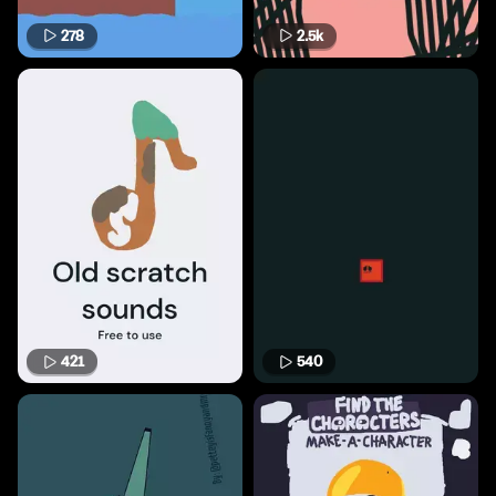
278
2.5k
421
540