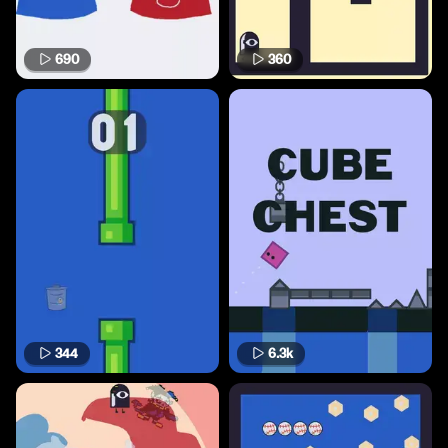
690
360
344
6.3k