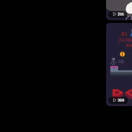
255
388