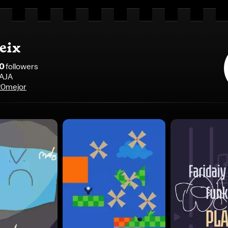
eix
0
follower
s
AJA
0mejor