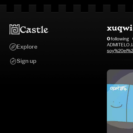
xuqwi
0
following
ADMITELO J
Explore
soy%20el%2
Sign up