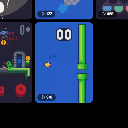
122
459
378