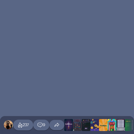
237
9