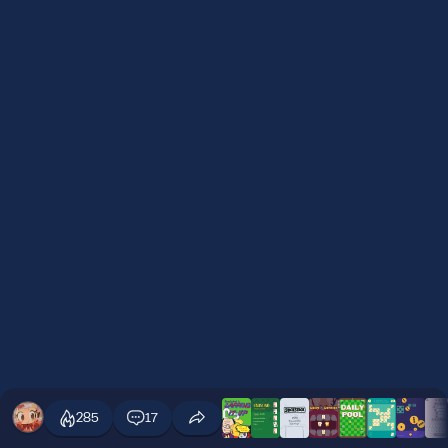
285
17