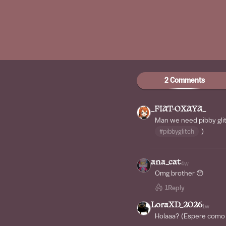
2 Comments
_FIAT-OXAYA_
Man we need pibby glit
#pibbyglitch
)
ana_cat
4w
Omg brother 😯
1
Reply
LoraXD_2026
1w
Holaaa? (Espere como 