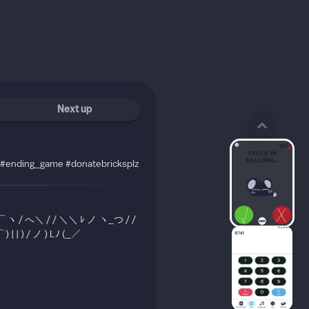
Next up
ng #ending_game #donatebricksplz
> ⌒ヽ / へ＼ / / ＼＼ ﾚ ノ ヽ_つ / /
) | | ) / ノ ) Lﾉ (_／