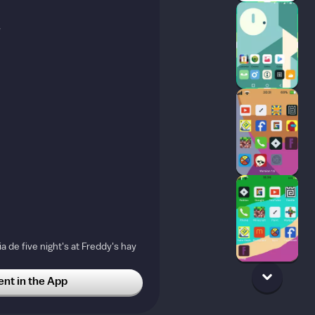
w
ia de five night's at Freddy's hay
os son juegos y quiero que tomen
mo lo que es terror si pero
t in the App
ión