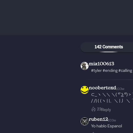
142 Comments
mia100613
#tyler #ending #calli
noobertoxd
103w
⊂_ヽ ＼＼ ＼( ͡° ͜ʖ ͡°) 
/ /| ( (ヽ | |、＼ | 丿 ＼ ⌒
23
Reply
ruben12
103w
Yo hablo Espanol