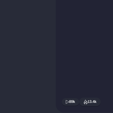
89k
13.4k