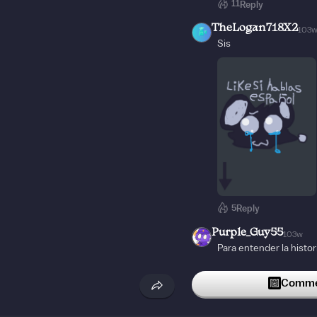
11
Reply
TheLogan718X2
103
Sis
5
Reply
Purple_Guy55
103w
Para entender la histor
que olvidarse que est
realmente está saga co
Commen
sobre todo ciencia ficc
5
Reply