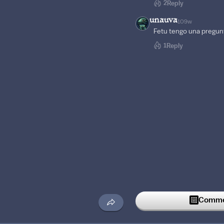
2
Reply
unauva
109w
Fetu tengo una pregun
1
Reply
Commen